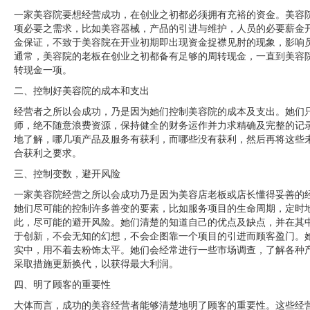
一家美容院要想经营成功，在创业之初都必须拥有充裕的资金。美容
项必要之需求，比如美容器械，产品的引进与维护，人员的必要薪金
金保证，不致于美容院在开业初期即出现资金捉襟见肘的现象，影响
通常，美容院的老板在创业之初都备有足够的周转现金，一直到美容
转现金一项。 ­ ­
二、控制好美容院的成本和支出 ­
经营者之所以会成功，乃是因为她们控制美容院的成本及支出。她们
师，绝不随意浪费资源，保持健全的财务运作并力求精确及完整的记
地了解，哪几项产品及服务有获利，而哪些没有获利，然后再将这些
合获利之要求。 ­
三、控制变数，避开风险­
一家美容院经营之所以会成功乃是因为美容店老板或店长懂得妥善的
她们尽可能的控制许多善变的要素，比如服务项目的生命周期，定时
此，尽可能的避开风险。她们清楚的知道自己的优点及缺点，并在其
于创新，不会无知的幻想，不会企图靠一个项目的引进而顾客盈门。
实中，用不着去粉饰太平。她们会经常进行一些市场调查，了解各种
采取措施更新换代，以获得最大利润。 ­
四、明了顾客的重要性 ­
大体而言，成功的美容经营者能够清楚地明了顾客的重要性。这些经