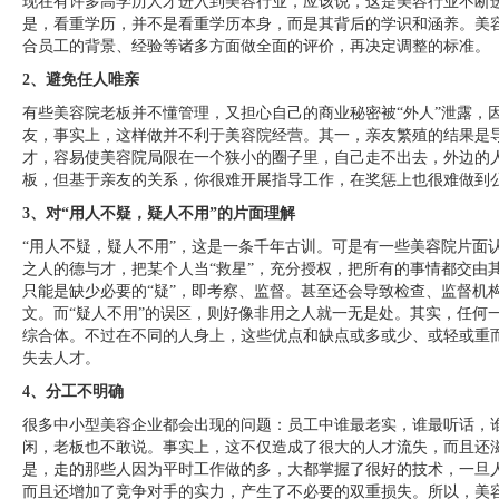
现在有许多高学历人才进入到美容行业，应该说，这是美容行业不断
是，看重学历，并不是看重学历本身，而是其背后的学识和涵养。美
合员工的背景、经验等诸多方面做全面的评价，再决定调整的标准。
2、避免任人唯亲
有些美容院老板并不懂管理，又担心自己的商业秘密被“外人”泄露，
友，事实上，这样做并不利于美容院经营。其一，亲友繁殖的结果是
才，容易使美容院局限在一个狭小的圈子里，自己走不出去，外边的人
板，但基于亲友的关系，你很难开展指导工作，在奖惩上也很难做到
3、对“用人不疑，疑人不用”的片面理解
“用人不疑，疑人不用”，这是一条千年古训。可是有一些美容院片面认
之人的德与才，把某个人当“救星”，充分授权，把所有的事情都交由
只能是缺少必要的“疑”，即考察、监督。甚至还会导致检查、监督机
文。而“疑人不用”的误区，则好像非用之人就一无是处。其实，任何
综合体。不过在不同的人身上，这些优点和缺点或多或少、或轻或重而
失去人才。
4、分工不明确
很多中小型美容企业都会出现的问题：员工中谁最老实，谁最听话，
闲，老板也不敢说。事实上，这不仅造成了很大的人才流失，而且还
是，走的那些人因为平时工作做的多，大都掌握了很好的技术，一旦
而且还增加了竞争对手的实力，产生了不必要的双重损失。所以，美