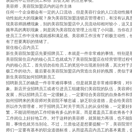
谈如何不让你的员工和你“后会无期”的注意事项。
美容师，美容院加盟店内的运作主体
任何一个企业都会有一定的人口流动，但是美容行业的人口流动性频
动性如此大的现象呢？身为美容院加盟连锁店管理者们，有没有认真
现美容师跳槽现象，别的美容院加盟店中人员流动却相对较小，这又
频率高的离职现象，则是因为美容院在管理上出现了小问题。当你在
使员工工作中没有成就感和满足感。美容师工作没有了积极主动性，
有了想要离职的情绪了。
留住核心店内员工
新生美容院加盟店先要招牌员工，本就是一件非常难的事情。特别是
美容院留住店内的核心员工也就成为了美容院加盟店在经营管理过程
内的核心员工，首先切勿在给员工的奖惩中出现差别待遇，其次对于
极工作的动力。最后要在美容院加盟店内营造出良好的氛围，类似于
新生美容院如何招聘新员工
招聘新员工的确是一件非常难得事情，但是就算是非常难得事情，对
象。新店开业招聘员工或者引进员工组建我们美容院的队伍，美容师
发展，所以招聘员工在一定缓解上，一定要结合美容院的自身条件和
如何招聘来的美容师对美容院不够忠诚，缺乏职业道德，是会给美容
所以作为管理者，对于招聘员工时关于简历上的从业经验，一定要好
繁，不能说明他的工作经验有多么的丰富。而是遮盖员工喜欢将各个
工作岗位上好好地工作。对于这样的美容师，就算能力再强，也不能
期，事情也就另当别论。不过，兰质妆还是想要提醒一下，美容院管
师们一定要有基本的职业道德标准，从而提高店内员工的基本素质，