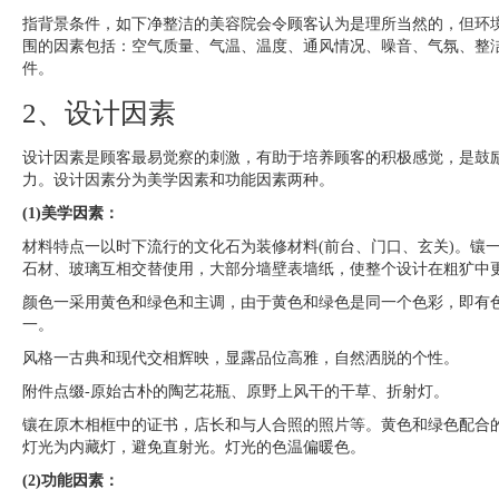
指背景条件，如下净整洁的美容院会令顾客认为是理所当然的，但环
围的因素包括：空气质量、气温、温度、通风情况、噪音、气氛、整
件。
2、设计因素
设计因素是顾客最易觉察的刺激，有助于培养顾客的积极感觉，是鼓
力。设计因素分为美学因素和功能因素两种。
(1)美学因素：
材料特点一以时下流行的文化石为装修材料(前台、门口、玄关)。镶
石材、玻璃互相交替使用，大部分墙壁表墙纸，使整个设计在粗犷中
颜色一采用黄色和绿色和主调，由于黄色和绿色是同一个色彩，即有
一。
风格一古典和现代交相辉映，显露品位高雅，自然洒脱的个性。
附件点缀-原始古朴的陶艺花瓶、原野上风干的干草、折射灯。
镶在原木相框中的证书，店长和与人合照的照片等。黄色和绿色配合
灯光为内藏灯，避免直射光。灯光的色温偏暖色。
(2)功能因素：