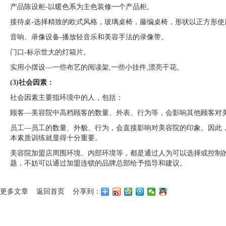
产品陈设柜-以暖色系为主色装修一个产品柜。
接待桌-选择精致的欧式风格，玻璃桌椅，藤编桌椅，形状以正方形使
音响、录像设备-播放轻音乐和美容手法的录像带。
门口-标示世大的灯箱片。
实用小摆设—一些布艺的阅读架,一些小挂件,漂亮干花。
(3)社会因素：
社会因素主要指环境中的人，包括：
顾客—美容院中高档顾客的数量、外表、行为等，会影响其他顾客对
员工—员工的数量、外貌、行为，会直接影响对美容院的印象。因此
本素质训练就显得十分重要。
美容院加盟店周围环境、内部环境等，都是通过人为可以选择或控制
题，不妨可以通过加盟连锁的品牌总部给予指导和建议。
更多文章
返回首页
分享到：