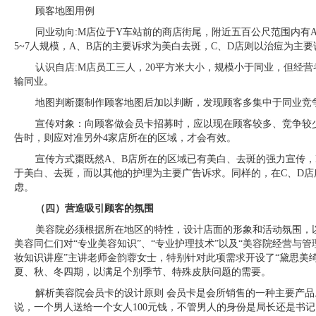
顾客地图用例
同业动向:M店位于Y车站前的商店街尾，附近五百公尺范围内有A
5~7人规模，A、B店的主要诉求为美白去斑，C、D店则以治痘为主要
认识自店:M店员工三人，20平方米大小，规模小于同业，但经
输同业。
地图判断棗制作顾客地图后加以判断，发现顾客多集中于同业竞
宣传对象：向顾客做会员卡招募时，应以现在顾客较多、竞争较
告时，则应对准另外4家店所在的区域，才会有效。
宣传方式棗既然A、B店所在的区域已有美白、去斑的强力宣传
于美白、去斑，而以其他的护理为主要广告诉求。同样的，在C、D
虑。
（四）营造吸引顾客的氛围
美容院必须根据所在地区的特性，设计店面的形象和活动氛围，
美容同仁们对“专业美容知识”、“专业护理技术”以及“美容院经营与管
妆知识讲座”主讲老师金韵蓉女士，特别针对此项需求开设了“黛思美
夏、秋、冬四期，以满足个别季节、特殊皮肤问题的需要。
解析美容院会员卡的设计原则 会员卡是会所销售的一种主要产品
说，一个男人送给一个女人100元钱，不管男人的身份是局长还是书