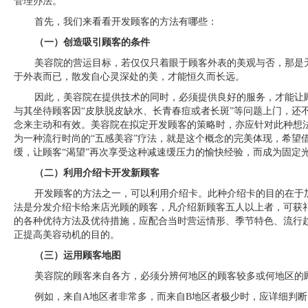
管理办法。
首先，我们来看看开发顾客的方法有哪些：
（一）创造吸引顾客的条件
美容院的营运目标，若仅仅只着眼于顾客外表的美观与否，那是
于外表而已，散发自心灵深处的美，才能恒久而长远。
因此，美容院在提供技术的同时，必须提供良好的服务，才能让
与其坐待顾客因“皮肤脱皮缺水、长青春痘或者长斑”等问题上门，还不
念来主动和有效。美容院在拟定开发顾客的策略时，亦应针对此种想
为一种流行时尚的“五感美容”疗法，就是这个概念的完美体现，希望借
缓，让顾客“渴望”再次享受这种减速缓压力的愉快经验，而成为固定
（二）利用介绍卡开发新顾客
开发顾客的方法之一，可以利用介绍卡。此种介绍卡的目的在于
法是分发介绍卡给来店光顾的顾客，凡介绍新顾客五人以上者，可获
的各种优待方法及优待措施，应配合当时营运情形、季节特色、流行
正提高美容动机的目的。
（三）运用顾客地图
美容院的顾客来自各方，必须分辨何地区的顾客较多或何地区的
例如，来自A地区者非常多，而来自B地区者极少时，应详细判断