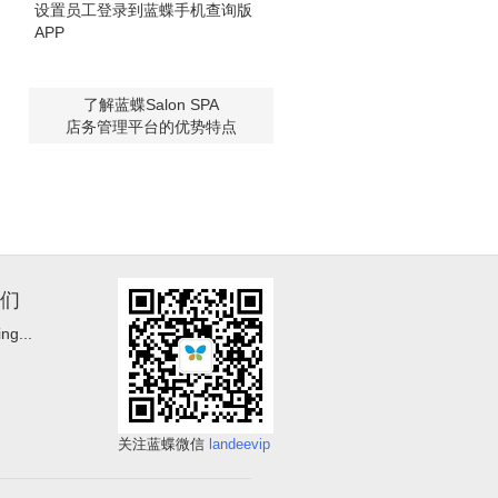
设置员工登录到蓝蝶手机查询版
APP
了解蓝蝶Salon SPA
店务管理平台的优势特点
们
ng...
关注蓝蝶微信
landeevip