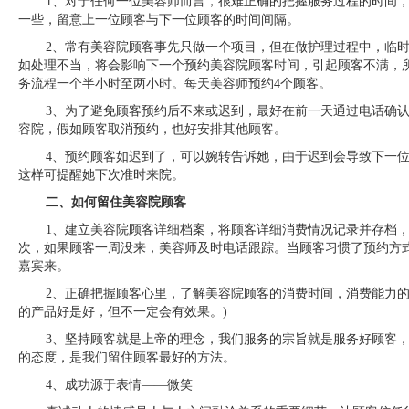
1、对于任何一位美容师而言，很难正确的把握服务过程的时间
一些，留意上一位顾客与下一位顾客的时间间隔。
2、常有美容院顾客事先只做一个项目，但在做护理过程中，临
如处理不当，将会影响下一个预约美容院顾客时间，引起顾客不满，
务流程一个半小时至两小时。每天美容师预约4个顾客。
3、为了避免顾客预约后不来或迟到，最好在前一天通过电话确
容院，假如顾客取消预约，也好安排其他顾客。
4、预约顾客如迟到了，可以婉转告诉她，由于迟到会导致下一
这样可提醒她下次准时来院。
二、如何留住美容院顾客
1、建立美容院顾客详细档案，将顾客详细消费情况记录并存档，
次，如果顾客一周没来，美容师及时电话跟踪。当顾客习惯了预约方
嘉宾来。
2、正确把握顾客心里，了解美容院顾客的消费时间，消费能力的
的产品好是好，但不一定会有效果。)
3、坚持顾客就是上帝的理念，我们服务的宗旨就是服务好顾客
的态度，是我们留住顾客最好的方法。
4、成功源于表情——微笑