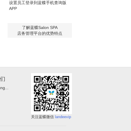
设置员工登录到蓝蝶手机查询版
APP
了解蓝蝶Salon SPA
店务管理平台的优势特点
们
ng...
关注蓝蝶微信
landeevip