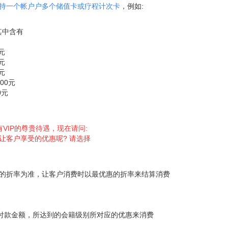
持一个帐户户多个储值卡或疗程计次卡
，例如:
 其中含有
元
元
元
00元
0元
VIP的尊贵待遇，现在请问:
让客户享受的优惠呢? 请选择
折率为准，让客户消费时以最优惠的折率来结算消费
款金额，所达到的会籍级别所对应的优惠来消费