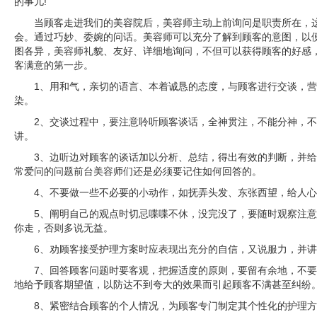
的事儿!
当顾客走进我们的美容院后，美容师主动上前询问是职责所在，
会。通过巧妙、委婉的问话。美容师可以充分了解到顾客的意图，以
图各异，美容师礼貌、友好、详细地询问，不但可以获得顾客的好感
客满意的第一步。
1、用和气，亲切的语言、本着诚恳的态度，与顾客进行交谈，
染。
2、交谈过程中，要注意聆听顾客谈话，全神贯注，不能分神，
讲。
3、边听边对顾客的谈话加以分析、总结，得出有效的判断，并
常爱问的问题前台美容师们还是必须要记住如何回答的。
4、不要做一些不必要的小动作，如抚弄头发、东张西望，给人
5、阐明自己的观点时切忌喋喋不休，没完没了，要随时观察注
你走，否则多说无益。
6、劝顾客接受护理方案时应表现出充分的自信，又说服力，并
7、回答顾客问题时要客观，把握适度的原则，要留有余地，不
地给予顾客期望值，以防达不到夸大的效果而引起顾客不满甚至纠纷
8、紧密结合顾客的个人情况，为顾客专门制定其个性化的护理