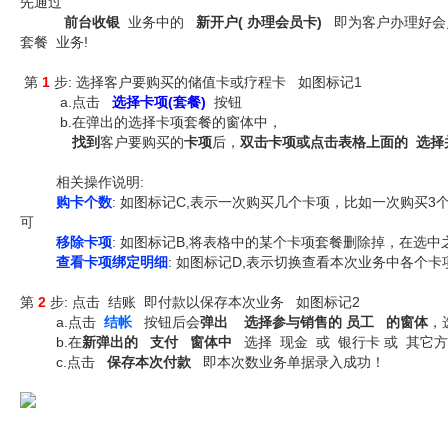
先通过
前台收银
业务中的
新开户( 办理会员卡)
即为客户办理好会员
套餐 业务!
第
1
步: 选择客户要购买的储值卡或疗程卡 如图标记1
a.点击
选择卡项(套餐)
按钮
b.在弹出的选择卡项套餐的窗体中，
找到
客户要购买的
卡项
后，
双击卡项或点击表格上面的 选择
相关操作说明:
购卡个数
: 如图标记C,表示一次购买几个卡项，比如一次购买3个
可
移除卡项
: 如图标记B,将表格中的某个卡项套餐删除掉，在选
查看卡项绑定明细
: 如图标记D,表示切换查看本次业务中各个
第
2
步: 点击 结账 即付款以保存本次业务 如图标记2
a.点击
结帐
按钮后会
弹出 选择参与销售的 员工 的窗体
，
b.在
新弹出的 支付 窗体中
选择 现金 或 银行卡 或 其它方
c.点击
保存本次付款
即本次数业务单据录入成功！